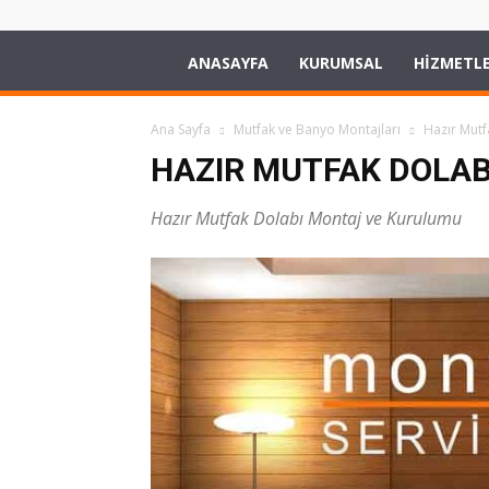
Montaj
ANASAYFA
KURUMSAL
HİZMETLE
Servisim
Ana Sayfa
Mutfak ve Banyo Montajları
Hazır Mutf
HAZIR MUTFAK DOLA
Hazır Mutfak Dolabı Montaj ve Kurulumu