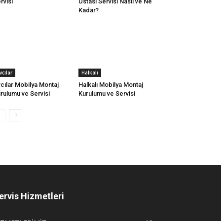
rvisi
Ustası Servisi Nasıl ve Ne
Kadar?
vcılar
Halkalı
cılar Mobilya Montaj
Halkalı Mobilya Montaj
rulumu ve Servisi
Kurulumu ve Servisi
ervis Hizmetleri