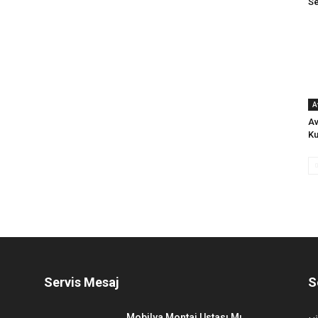
Se
A
Av
Ku
Servis Mesaj
S
Mobilya Montaj Ustası Mı