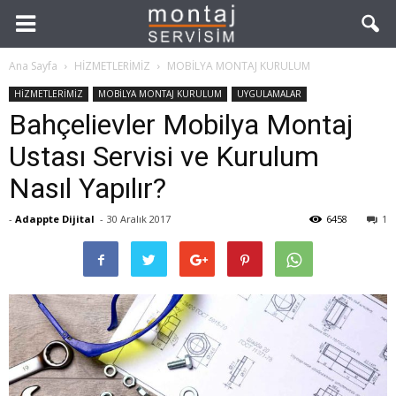
Ana Sayfa
HİZMETLERİMİZ
MOBİLYA MONTAJ KURULUM
HİZMETLERİMİZ
MOBİLYA MONTAJ KURULUM
UYGULAMALAR
Bahçelievler Mobilya Montaj
Ustası Servisi ve Kurulum
Nasıl Yapılır?
-
Adappte Dijital
-
30 Aralık 2017
6458
1