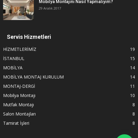
Mobilya Montajını Nasıl Yapmalıyım?
29 Aralık 2017
Servis Hizmetleri
HİZMETLERİMİZ
19
İSTANBUL
15
MOBİLYA
14
MOBİLYA MONTAJ KURULUM
14
MONTAJ-DERGİ
11
Mobilya Montajı
10
Mutfak Montajı
8
Salon Montajları
8
Tamirat İşleri
8