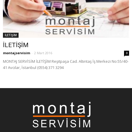
İLETİŞİM
İLETİŞİM
montajservisim
-
2 Mart 2016
0
MONTAJ SERVİSİM İLETİŞİM Reşitpaşa Cad. Altıntaş İş Merkezi No:55/40-
41 Avcılar, İstanbul (0554) 371 3294