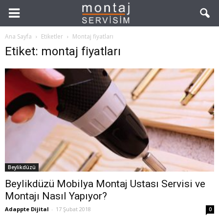
Ana Sayfa
Etiketler
Montaj fiyatları
Etiket: montaj fiyatları
Beylikdüzü
Beylikdüzü Mobilya Montaj Ustası Servisi ve
Montajı Nasıl Yapıyor?
Adappte Dijital
-
17 Şubat 2018
0