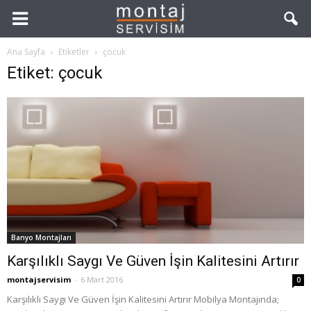
Ana Sayfa
Etiketler
çocuk
Etiket: çocuk
Banyo Montajları
Karşılıklı Saygı Ve Güven İşin Kalitesini Artırır
montajservisim
-
6 Mart 2016
0
Karşılıklı Saygı Ve Güven İşin Kalitesini Artırır Mobilya Montajında;